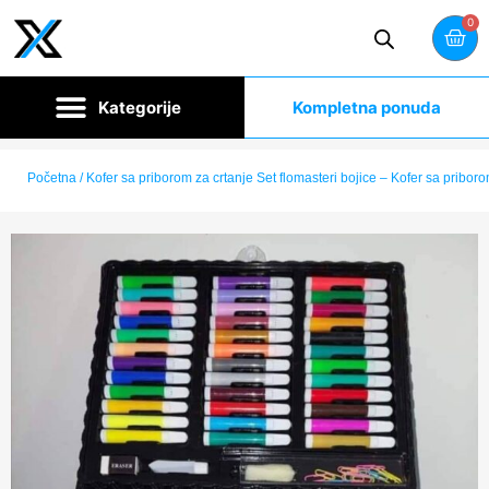
0
Kompletna ponuda
Početna
/ Kofer sa priborom za crtanje Set flomasteri bojice – Kofer sa priboro