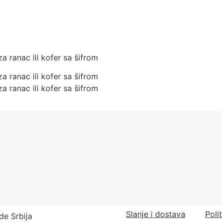
a ranac ili kofer sa šifrom
a ranac ili kofer sa šifrom
a ranac ili kofer sa šifrom
Slanje i dostava
Poli
de Srbija