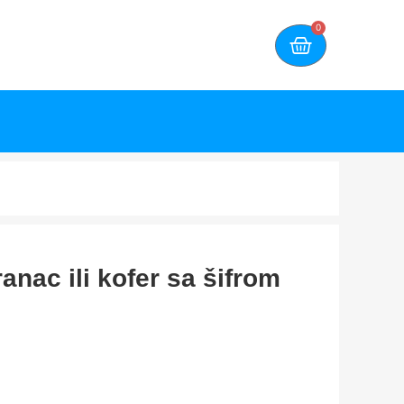
0
anac ili kofer sa šifrom