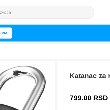
nuda
Katanac za r
799.00
RSD