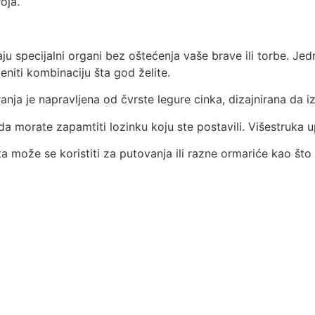
oja.
ju specijalni organi bez oštećenja vaše brave ili torbe. Je
eniti kombinaciju šta god želite.
ranja je napravljena od čvrste legure cinka, dizajnirana da 
da morate zapamtiti lozinku koju ste postavili. Višestruka 
 može se koristiti za putovanja ili razne ormariće kao što s