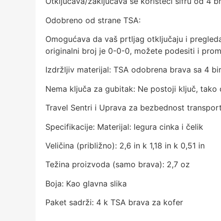
Otključava/zaključava se koristeći šifru od 4 br
Odobreno od strane TSA:
Omogućava da vaš prtljag otključaju i pregleda
originalni broj je 0-0-0, možete podesiti i prom
Izdržljiv materijal: TSA odobrena brava sa 4 bi
Nema ključa za gubitak: Ne postoji ključ, tako 
Travel Sentri i Uprava za bezbednost transporta
Specifikacije: Materijal: legura cinka i čelik
Veličina (približno): 2,6 in k 1,18 in k 0,51 in
Težina proizvoda (samo brava): 2,7 oz
Boja: Kao glavna slika
Paket sadrži: 4 k TSA brava za kofer