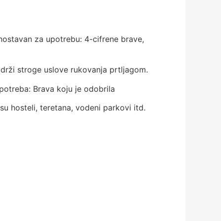
dnostavan za upotrebu: 4-cifrene brave,
izdrži stroge uslove rukovanja prtljagom.
upotreba: Brava koju je odobrila
u hosteli, teretana, vodeni parkovi itd.