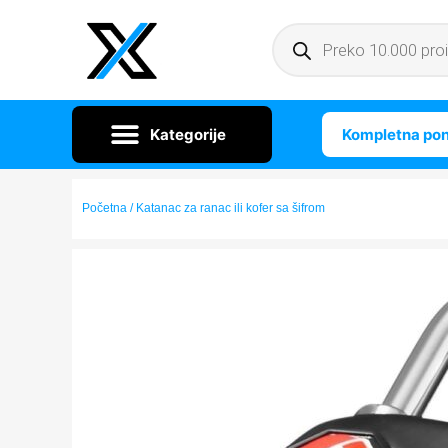
Kompletna po
Početna
/ Katanac za ranac ili kofer sa šifrom