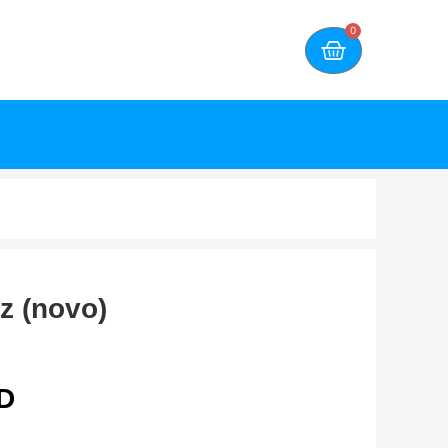
0
z (novo)
D