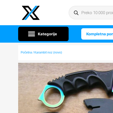
Kompletna po
Početna
/ Karambit noz (novo)