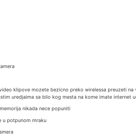
Kamera
ideo klipove mozete bezicno preko wirelessa preuzeti na va
stim uredjaima sa bilo kog mesta na kome imate internet ud
memorija nikada nece popuniti
je u potpunom mraku
 smera