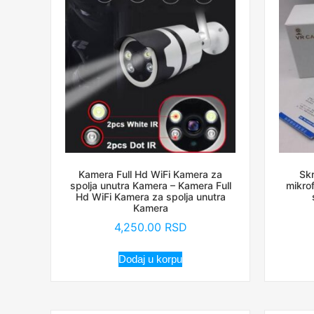
Kamera Full Hd WiFi Kamera za
Skr
spolja unutra Kamera – Kamera Full
mikro
Hd WiFi Kamera za spolja unutra
Kamera
4,250.00
RSD
Dodaj u korpu