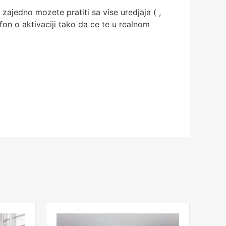
ajedno mozete pratiti sa vise uredjaja ( ,
efon o aktivaciji tako da ce te u realnom