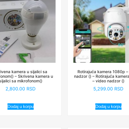
ivena kamera u sijalici sa
Rotirajuća kamera 1080p –
fonom() – Skrivena kamera u
nadzor () – Rotirajuća kame
sijalici sa mikrofonom()
– video nadzor ()
2,800.00
RSD
5,299.00
RSD
Dodaj u korpu
Dodaj u korpu