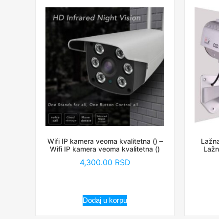
Wifi IP kamera veoma kvalitetna () –
Lažna
Wifi IP kamera veoma kvalitetna ()
Lažn
4,300.00
RSD
Dodaj u korpu