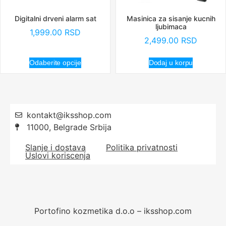
Digitalni drveni alarm sat
Masinica za sisanje kucnih
ljubimaca
1,999.00
RSD
2,499.00
RSD
Odaberite opcije
Dodaj u korpu
kontakt@iksshop.com
11000, Belgrade Srbija
Slanje i dostava
Politika privatnosti
Uslovi koriscenja
Portofino kozmetika d.o.o – iksshop.com