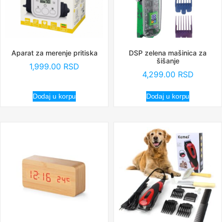
Aparat za merenje pritiska
DSP zelena mašinica za
šišanje
1,999.00
RSD
4,299.00
RSD
Dodaj u korpu
Dodaj u korpu