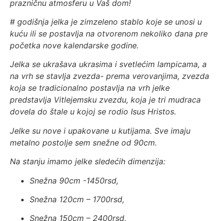
prazničnu atmosferu u Vaš dom!
#
godišnja jelka je zimzeleno stablo koje se unosi u
kuću ili se postavlja na otvorenom nekoliko dana pre
početka nove kalendarske godine.
Jelka se ukrašava ukrasima i svetlećim lampicama, a
na vrh se stavlja zvezda- prema verovanjima, zvezda
koja se tradicionalno postavlja na vrh jelke
predstavlja Vitlejemsku zvezdu, koja je tri mudraca
dovela do štale u kojoj se rodio Isus Hristos.
Jelke su nove i upakovane u kutijama. Sve imaju
metalno postolje sem snežne od 90cm.
Na stanju imamo jelke sledećih dimenzija:
Snežna 90cm -1450rsd,
Snežna 120cm – 1700rsd,
Snežna 150cm – 2400rsd,