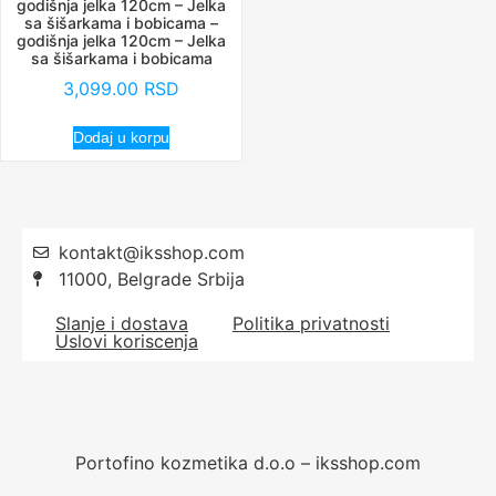
godišnja jelka 120cm – Jelka
sa šišarkama i bobicama –
godišnja jelka 120cm – Jelka
sa šišarkama i bobicama
3,099.00
RSD
Dodaj u korpu
kontakt@iksshop.com
11000, Belgrade Srbija
Slanje i dostava
Politika privatnosti
Uslovi koriscenja
Portofino kozmetika d.o.o – iksshop.com