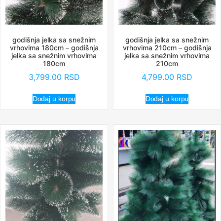
godišnja jelka sa snežnim
godišnja jelka sa snežnim
vrhovima 180cm – godišnja
vrhovima 210cm – godišnja
jelka sa snežnim vrhovima
jelka sa snežnim vrhovima
180cm
210cm
3,799.00
RSD
4,799.00
RSD
Dodaj u korpu
Dodaj u korpu