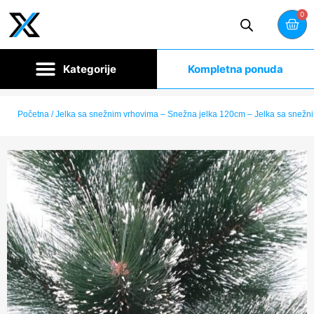
0
Kompletna ponuda
Početna
/ Jelka sa snežnim vrhovima – Snežna jelka 120cm – Jelka sa snežn