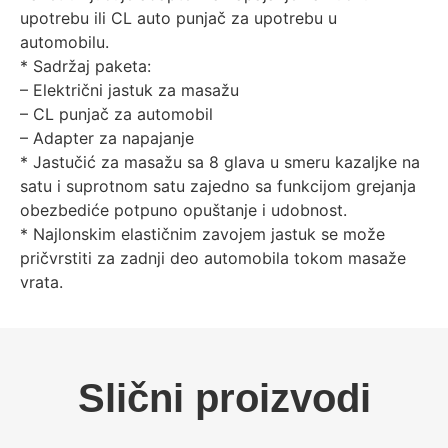
upotrebu ili CL auto punjač za upotrebu u
automobilu.
* Sadržaj paketa:
– Električni jastuk za masažu
– CL punjač za automobil
– Adapter za napajanje
* Jastučić za masažu sa 8 glava u smeru kazaljke na
satu i suprotnom satu zajedno sa funkcijom grejanja
obezbediće potpuno opuštanje i udobnost.
* Najlonskim elastičnim zavojem jastuk se može
pričvrstiti za zadnji deo automobila tokom masaže
vrata.
Slični proizvodi