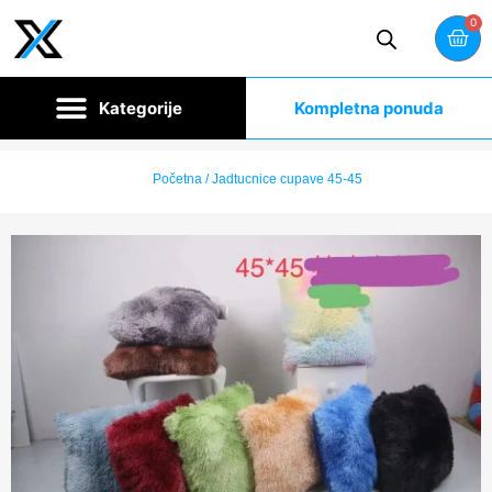
0
Kompletna ponuda
Početna
/ Jadtucnice cupave 45-45