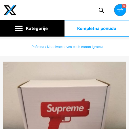
0
Kompletna ponuda
Početna
/ Izbacivac novca cash canon igracka