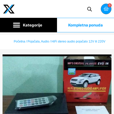
0
Kompletna ponuda
Početna
/
Pojačala, Audio
/ HiFi stereo audio pojačalo 12V ili 220V