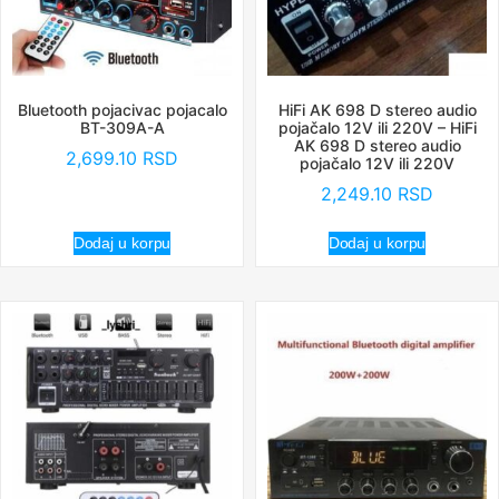
Bluetooth pojacivac pojacalo
HiFi AK 698 D stereo audio
BT-309A-A
pojačalo 12V ili 220V – HiFi
AK 698 D stereo audio
2,699.10
RSD
pojačalo 12V ili 220V
2,249.10
RSD
Dodaj u korpu
Dodaj u korpu