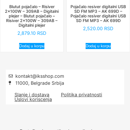
Blutut pojačalo – Risiver
Pojačalo resiver digitalni USB
2x100W – 309AB – Digitalni
SD FM MP3 – AK 699D –
plejer – Blutut pojačalo –
Pojačalo resiver digitalni USB
Risiver 2x100W – 309AB –
SD FM MP3 – AK 699D
Digitalni plejer
2,520.00
RSD
2,879.10
RSD
Dodaj u korpu
Dodaj u korpu
kontakt@iksshop.com
11000, Belgrade Srbija
Slanje i dostava
Politika privatnosti
Uslovi koriscenja