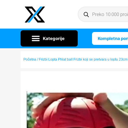
Kompletna po
Početna
/ Frizbi Lopta Phlat ball Frizbi koji se pretvara u loptu 23cm