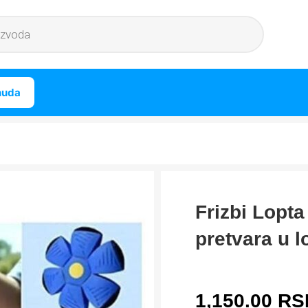
nuda
Frizbi Lopta 
pretvara u 
1,150.00
RS