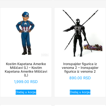
Kostim Kapetana Amerike
Ironspajder figurica iz
Mišićavi (L) – Kostim
venoma 2 – Ironspajder
Kapetana Amerike Mišićavi
figurica iz venoma 2
(L)
890.00
RSD
1,999.00
RSD
Dodaj u korpu
Dodaj u korpu