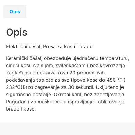
Opis
Opis
Elektricni cesalj Presa za kosu I bradu
Keramički češalj obezbeđuje ujednačenu temperaturu,
čineći kosu sjajnijom, svilenkastom i bez kovrdžanja.
Zaglađuje i omekšava kosu.20 promenljivih
podešavanja toplote za sve tipove kose do 450 °F (
232°C)Brzo zagrevanje za 30 sekundi. Uključeno je
sigurnosno postolje. Okretni kabl, bez zapetljavanja.
Pogodan i za muškarce za ispravljanje i oblikovanje
brade i kose.