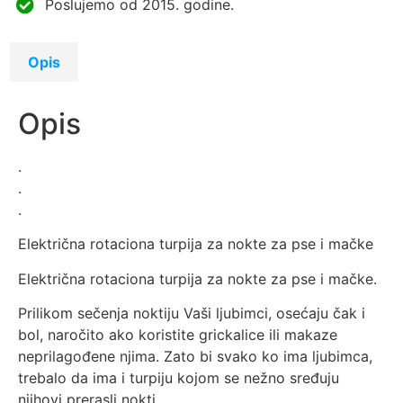
Poslujemo od 2015. godine.
Opis
Opis
.
.
.
Električna rotaciona turpija za nokte za pse i mačke
Električna rotaciona turpija za nokte za pse i mačke.
Prilikom sečenja noktiju Vaši ljubimci, osećaju čak i
bol, naročito ako koristite grickalice ili makaze
neprilagođene njima. Zato bi svako ko ima ljubimca,
trebalo da ima i turpiju kojom se nežno sređuju
njihovi prerasli nokti.