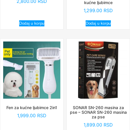
2,800.00
RSD
kućne ljubimce
1,299.00
RSD
Dodaj u korpu
Dodaj u korpu
Fen za kućne ljubimce 2in1
SONAR SN-260 masina za
pse – SONAR SN-260 masina
1,999.00
RSD
za pse
1,899.00
RSD