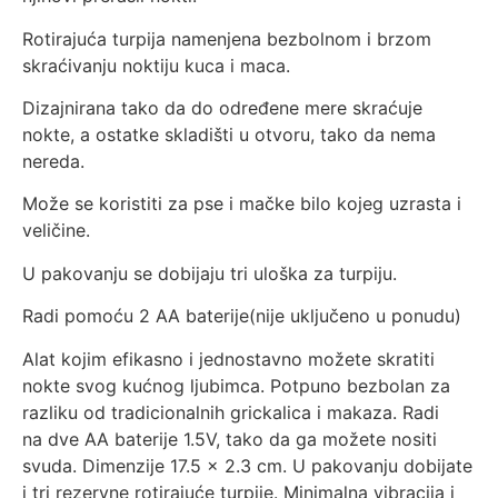
Rotirajuća turpija namenjena bezbolnom i brzom
skraćivanju noktiju kuca i maca.
Dizajnirana tako da do određene mere skraćuje
nokte, a ostatke skladišti u otvoru, tako da nema
nereda.
Može se koristiti za pse i mačke bilo kojeg uzrasta i
veličine.
U pakovanju se dobijaju tri uloška za turpiju.
Radi pomoću 2 AA baterije(nije uključeno u ponudu)
Alat kojim efikasno i jednostavno možete skratiti
nokte svog kućnog ljubimca. Potpuno bezbolan za
razliku od tradicionalnih grickalica i makaza. Radi
na dve AA baterije 1.5V, tako da ga možete nositi
svuda. Dimenzije 17.5 x 2.3 cm. U pakovanju dobijate
i tri rezervne rotirajuće turpije. Minimalna vibracija i