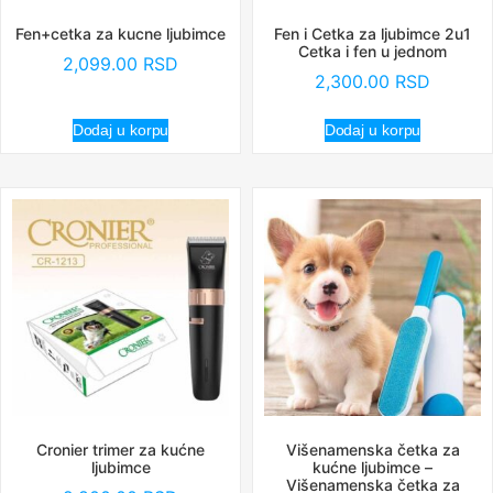
Fen+cetka za kucne ljubimce
Fen i Cetka za ljubimce 2u1
Cetka i fen u jednom
2,099.00
RSD
2,300.00
RSD
Dodaj u korpu
Dodaj u korpu
Cronier trimer za kućne
Višenamenska četka za
ljubimce
kućne ljubimce –
Višenamenska četka za