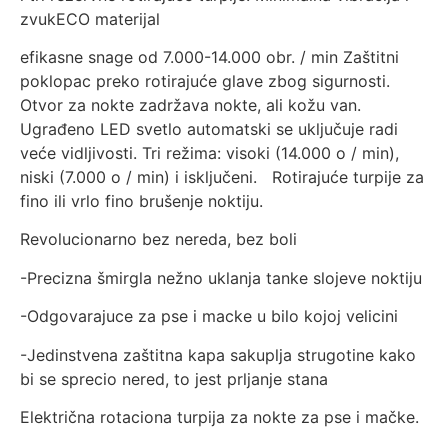
zvukECO materijal
efikasne snage od 7.000-14.000 obr. / min Zaštitni
poklopac preko rotirajuće glave zbog sigurnosti.
Otvor za nokte zadržava nokte, ali kožu van.
Ugrađeno LED svetlo automatski se uključuje radi
veće vidljivosti. Tri režima: visoki (14.000 o / min),
niski (7.000 o / min) i isključeni. Rotirajuće turpije za
fino ili vrlo fino brušenje noktiju.
Revolucionarno bez nereda, bez boli
-Precizna šmirgla nežno uklanja tanke slojeve noktiju
-Odgovarajuce za pse i macke u bilo kojoj velicini
-Jedinstvena zaštitna kapa sakuplja strugotine kako
bi se sprecio nered, to jest prljanje stana
Električna rotaciona turpija za nokte za pse i mačke.