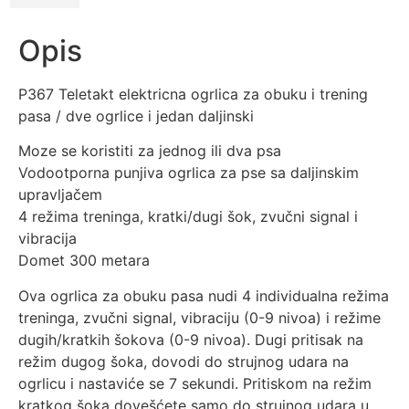
Opis
P367 Teletakt elektricna ogrlica za obuku i trening
pasa / dve ogrlice i jedan daljinski
Moze se koristiti za jednog ili dva psa
Vodootporna punjiva ogrlica za pse sa daljinskim
upravljačem
4 režima treninga, kratki/dugi šok, zvučni signal i
vibracija
Domet 300 metara
Ova ogrlica za obuku pasa nudi 4 individualna režima
treninga, zvučni signal, vibraciju (0-9 nivoa) i režime
dugih/kratkih šokova (0-9 nivoa). Dugi pritisak na
režim dugog šoka, dovodi do strujnog udara na
ogrlicu i nastaviće se 7 sekundi. Pritiskom na režim
kratkog šoka dovešćete samo do strujnog udara u