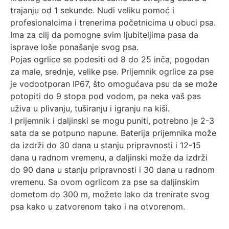
trajanju od 1 sekunde. Nudi veliku pomoć i
profesionalcima i trenerima početnicima u obuci psa.
Ima za cilj da pomogne svim ljubiteljima pasa da
isprave loše ponašanje svog psa.
Pojas ogrlice se podesiti od 8 do 25 inča, pogodan
za male, srednje, velike pse. Prijemnik ogrlice za pse
je vodootporan IP67, što omogućava psu da se može
potopiti do 9 stopa pod vodom, pa neka vaš pas
uživa u plivanju, tuširanju i igranju na kiši.
I prijemnik i daljinski se mogu puniti, potrebno je 2-3
sata da se potpuno napune. Baterija prijemnika može
da izdrži do 30 dana u stanju pripravnosti i 12-15
dana u radnom vremenu, a daljinski može da izdrži
do 90 dana u stanju pripravnosti i 30 dana u radnom
vremenu. Sa ovom ogrlicom za pse sa daljinskim
dometom do 300 m, možete lako da trenirate svog
psa kako u zatvorenom tako i na otvorenom.