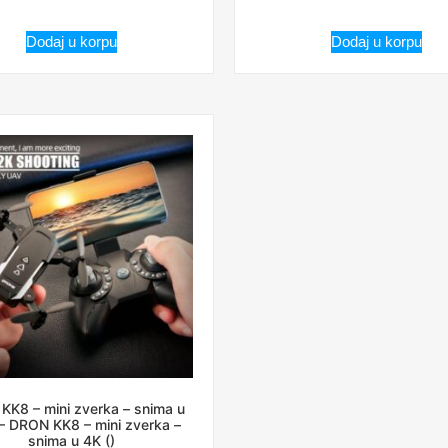
Dodaj u korpu
Dodaj u korpu
KK8 – mini zverka – snima u
 – DRON KK8 – mini zverka –
snima u 4K ()