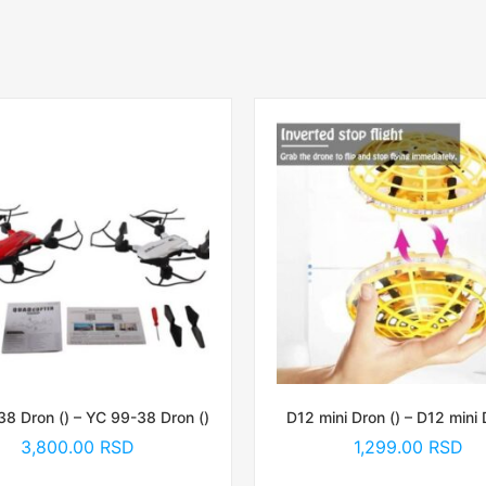
8 Dron () – YC 99-38 Dron ()
D12 mini Dron () – D12 mini 
3,800.00
RSD
1,299.00
RSD