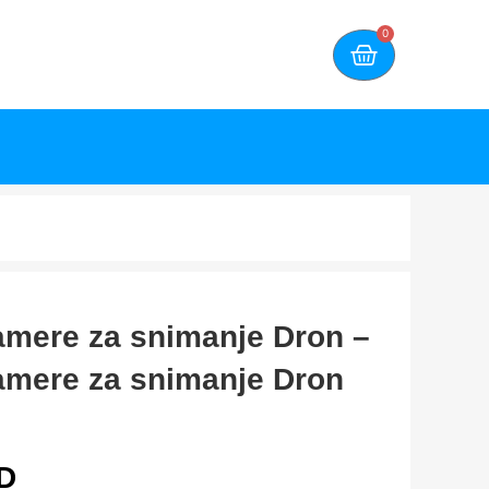
0
amere za snimanje Dron –
amere za snimanje Dron
D