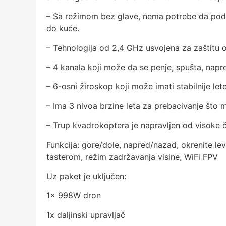
– Sa režimom bez glave, nema potrebe da pode
do kuće.
– Tehnologija od 2,4 GHz usvojena za zaštitu
– 4 kanala koji može da se penje, spušta, napre
– 6-osni žiroskop koji može imati stabilnije let
– Ima 3 nivoa brzine leta za prebacivanje što
– Trup kvadrokoptera je napravljen od visoke čv
Funkcija: gore/dole, napred/nazad, okrenite le
tasterom, režim zadržavanja visine, WiFi FPV
Uz paket je uključen:
1x 998W dron
1x daljinski upravljač