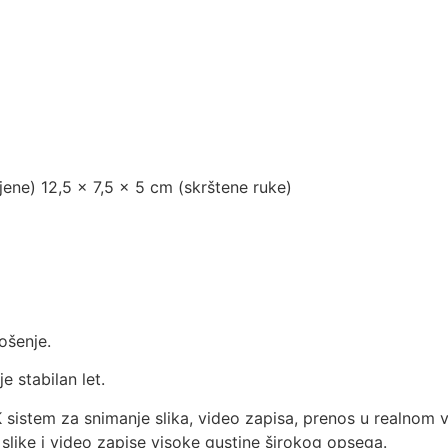
jene) 12,5 × 7,5 × 5 cm (skrštene ruke)
nošenje.
je stabilan let.
 sistem za snimanje slika, video zapisa, prenos u realnom
ike i video zapise visoke gustine širokog opsega.