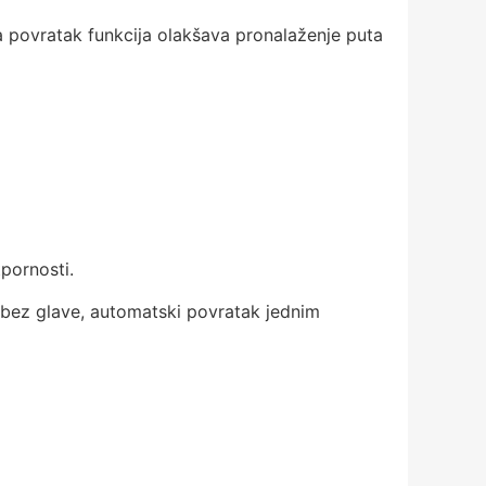
 povratak funkcija olakšava pronalaženje puta
otpornosti.
m bez glave, automatski povratak jednim