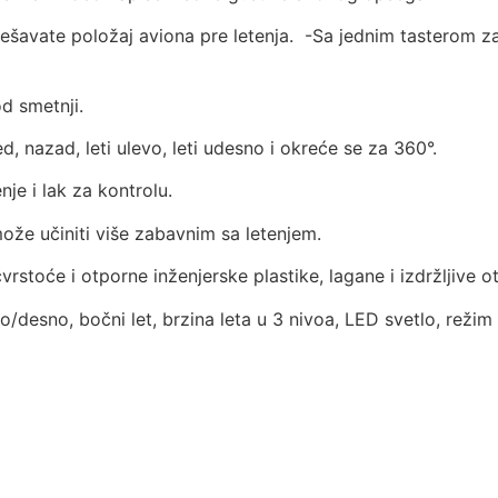
šavate položaj aviona pre letenja. -Sa jednim tasterom za
 od smetnji.
d, nazad, leti ulevo, leti udesno i okreće se za 360°.
enje i lak za kontrolu.
 može učiniti više zabavnim sa letenjem.
rstoće i otporne inženjerske plastike, lagane i izdržljive 
vo/desno, bočni let, brzina leta u 3 nivoa, LED svetlo, reži