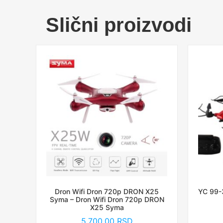
Slični proizvodi
Dron Wifi Dron 720p DRON X25
YC 99-3
Syma – Dron Wifi Dron 720p DRON
X25 Syma
5,700.00
RSD