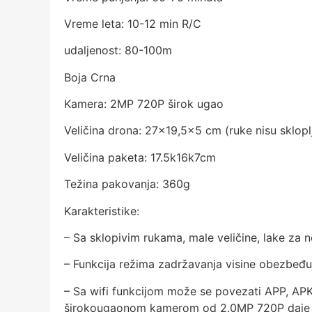
Vreme leta: 10-12 min R/C
udaljenost: 80-100m
Boja Crna
Kamera: 2MP 720P širok ugao
Veličina drona: 27×19,5×5 cm (ruke nisu sklopl
Veličina paketa: 17.5k16k7cm
Težina pakovanja: 360g
Karakteristike:
– Sa sklopivim rukama, male veličine, lake za 
– Funkcija režima zadržavanja visine obezbeđu
– Sa wifi funkcijom može se povezati APP, APK
širokougaonom kamerom od 2.0MP 720P daje sl