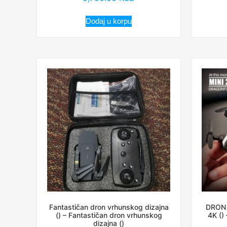
Dodaj u korpu
Fantastičan dron vrhunskog dizajna
DRON 
() – Fantastičan dron vrhunskog
4K ()
dizajna ()