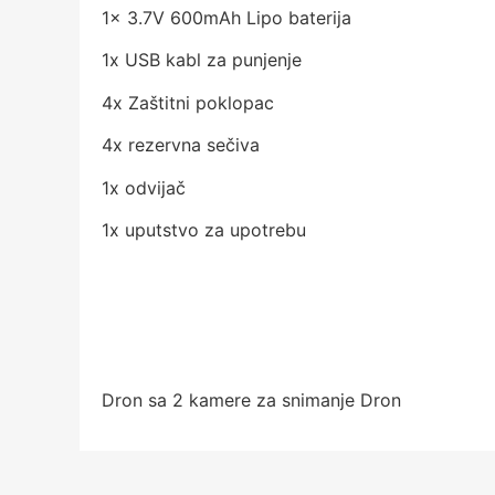
1x 3.7V 600mAh Lipo baterija
1x USB kabl za punjenje
4x Zaštitni poklopac
4x rezervna sečiva
1x odvijač
1x uputstvo za upotrebu
Dron sa 2 kamere za snimanje Dron