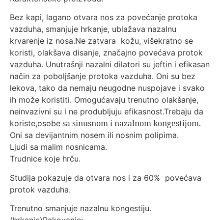
Bez kapi, lagano otvara nos za povećanje protoka
vazduha, smanjuje hrkanje, ublažava nazalnu
krvarenje iz nosa.Ne zatvara kožu, višekratno se
koristi, olakšava disanje, značajno povećava protok
vazduha. Unutrašnji nazalni dilatori su jeftin i efikasan
način za poboljšanje protoka vazduha. Oni su bez
lekova, tako da nemaju neugodne nuspojave i svako
ih može koristiti. Omogućavaju trenutno olakšanje,
neinvazivni su i ne produbljuju efikasnost.Trebaju da
sa sinusnom i nazalnom kongestijom.
koriste,osobe
Oni sa devijantnim nosem ili nosnim polipima.
Ljudi sa malim nosnicama.
Trudnice koje hrču.
Studija pokazuje da otvara nos i za 60% povećava
protok vazduha.
Trenutno smanjuje nazalnu kongestiju.