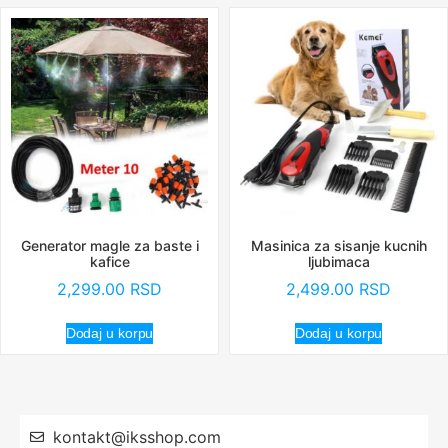
Generator magle za baste i
Masinica za sisanje kucnih
kafice
ljubimaca
2,299.00
RSD
2,499.00
RSD
Dodaj u korpu
Dodaj u korpu
kontakt@iksshop.com