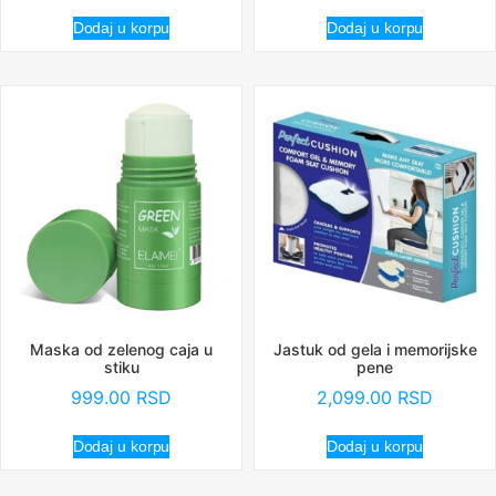
Dodaj u korpu
Dodaj u korpu
Maska od zelenog caja u
Jastuk od gela i memorijske
stiku
pene
999.00
RSD
2,099.00
RSD
Dodaj u korpu
Dodaj u korpu