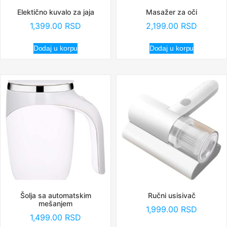
Elektično kuvalo za jaja
Masažer za oči
1,399.00
RSD
2,199.00
RSD
Dodaj u korpu
Dodaj u korpu
Šolja sa automatskim
Ručni usisivač
mešanjem
1,999.00
RSD
1,499.00
RSD