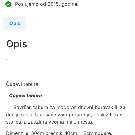
Poslujemo od 2015. godine.
Opis
Opis
.
.
.
Čupavi tabure
Čupavi tabure
Savršen tabure za moderan dnevni boravak ili za
dečiju sobu. Ulepšaće vam prostoriju, poslužiti kao
stolica, a zauzima veoma malo mesta.
Dimenzije: 30cm prečnik, 10cm + 8cm nogare.