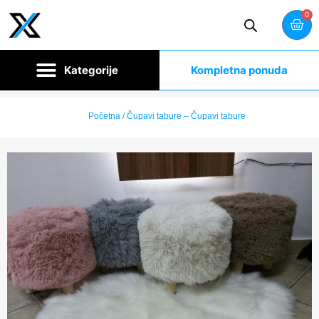
0
Kompletna ponuda
Početna
/ Čupavi tabure – Čupavi tabure