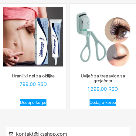
Hranljivi gel za ožiljke
Uvijač za trepavice sa
grejačem
799.00
RSD
1,299.00
RSD
Dodaj u korpu
Dodaj u korpu
kontakt@iksshop.com