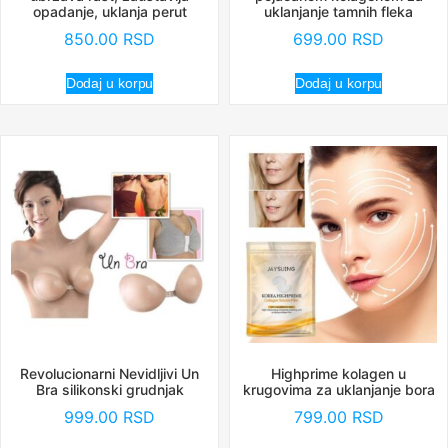
opadanje, uklanja perut
uklanjanje tamnih fleka
850.00
RSD
699.00
RSD
Dodaj u korpu
Dodaj u korpu
Revolucionarni Nevidljivi Un
Highprime kolagen u
Bra silikonski grudnjak
krugovima za uklanjanje bora
999.00
RSD
799.00
RSD