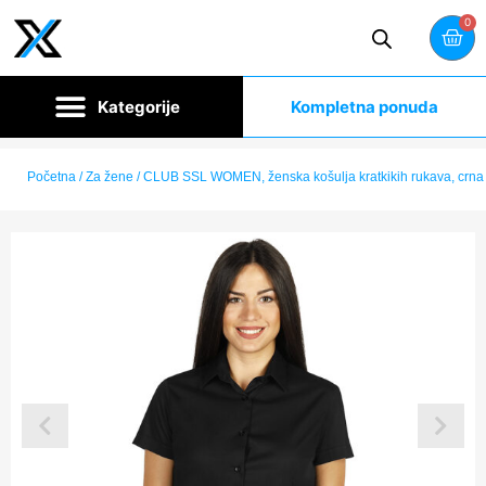
0
Kompletna ponuda
Početna
/
Za žene
/ CLUB SSL WOMEN, ženska košulja kratkikih rukava, crna