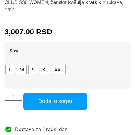
CLUB SSL WOMEN, ženska košulja kratkikih rukava,
crna
3,007.00
RSD
Size
L
M
S
XL
XXL
Dodaj u korpu
Dostava za 1 radni dan