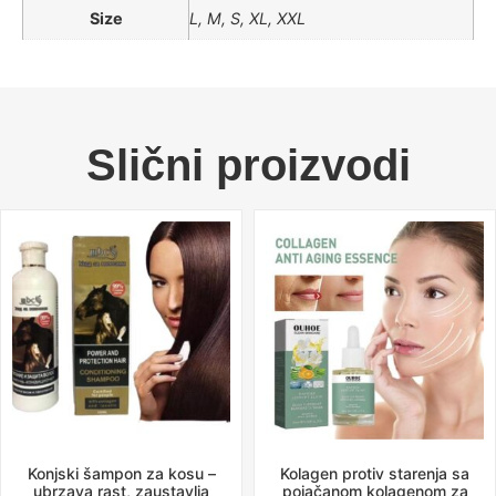
Size
L, M, S, XL, XXL
Slični proizvodi
Konjski šampon za kosu –
Kolagen protiv starenja sa
ubrzava rast, zaustavlja
pojačanom kolagenom za