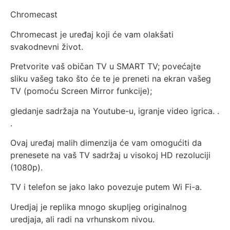
Chromecast
Chromecast je uređaj koji će vam olakšati
svakodnevni život.
Pretvorite vaš običan TV u SMART TV; povećajte
sliku vašeg tako što će te je preneti na ekran vašeg
TV (pomoću Screen Mirror funkcije);
gledanje sadržaja na Youtube-u, igranje video igrica. .
.
Ovaj uređaj malih dimenzija će vam omogućiti da
prenesete na vaš TV sadržaj u visokoj HD rezoluciji
(1080p).
TV i telefon se jako lako povezuje putem Wi Fi-a.
Uredjaj je replika mnogo skupljeg originalnog
uredjaja, ali radi na vrhunskom nivou.