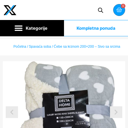
0
Kompletna ponuda
Početna
/
Spavaća soba
/ Ćebe sa krznom 200×200 – Sivo sa srcima