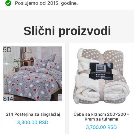
Poslujemo od 2015. godine.
Slični proizvodi
S14 Posteljina za singl ležaj
Ćebe sa krznom 200×200 –
Krem sa tufnama
3,300.00
RSD
3,700.00
RSD