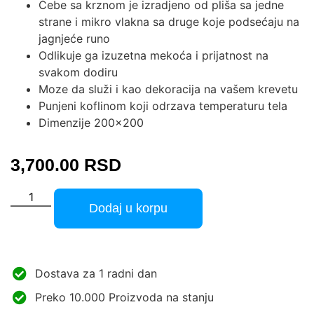
Ćebe sa krznom je izradjeno od pliša sa jedne
strane i mikro vlakna sa druge koje podsećaju na
jagnjeće runo
Odlikuje ga izuzetna mekoća i prijatnost na
svakom dodiru
Moze da služi i kao dekoracija na vašem krevetu
Punjeni koflinom koji odrzava temperaturu tela
Dimenzije 200×200
3,700.00
RSD
Dodaj u korpu
Dostava za 1 radni dan
Preko 10.000 Proizvoda na stanju