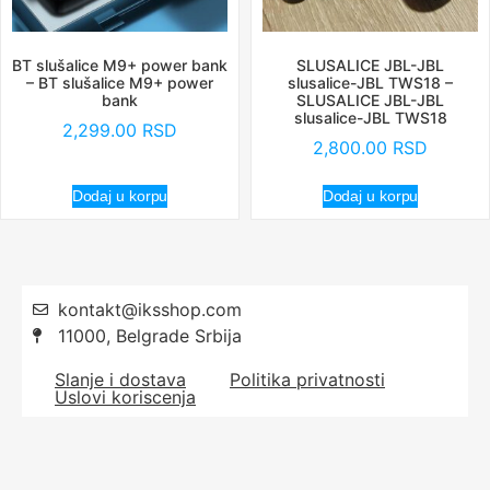
BT slušalice M9+ power bank
SLUSALICE JBL-JBL
– BT slušalice M9+ power
slusalice-JBL TWS18 –
bank
SLUSALICE JBL-JBL
slusalice-JBL TWS18
2,299.00
RSD
2,800.00
RSD
Dodaj u korpu
Dodaj u korpu
kontakt@iksshop.com
11000, Belgrade Srbija
Slanje i dostava
Politika privatnosti
Uslovi koriscenja