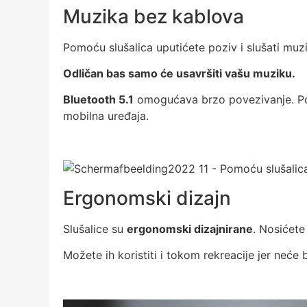
Muzika bez kablova
Pomoću slušalica uputićete poziv i slušati muz
Odličan bas samo će usavršiti vašu muziku.
Bluetooth 5.1
omogućava brzo povezivanje. Pov
mobilna uređaja.
Ergonomski dizajn
Slušalice su
ergonomski dizajnirane
. Nosićete
Možete ih koristiti i tokom rekreacije jer neće 