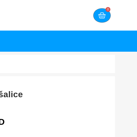
0
šalice
D