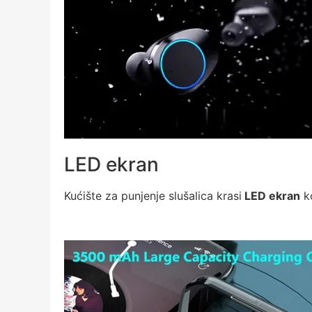
LED ekran
Kućište za punjenje slušalica krasi
LED ekran
ko