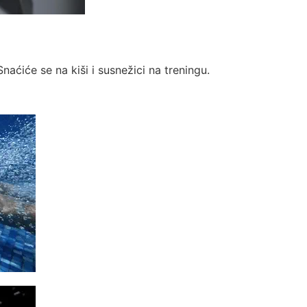
naćiće se na kiši i susnežici na treningu.