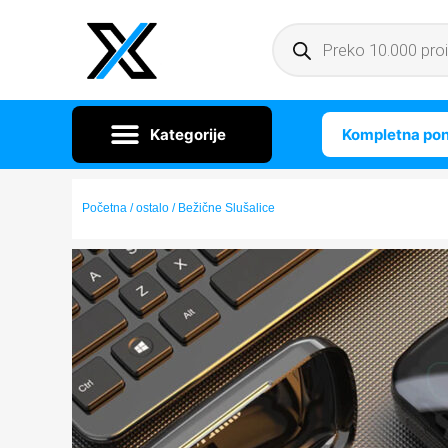
Kompletna po
Početna
/
ostalo
/ Bežične Slušalice