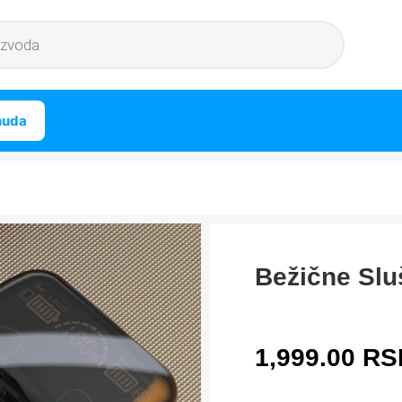
nuda
Bežične Slu
1,999.00
RS