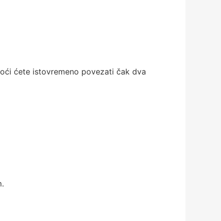
moći ćete istovremeno povezati čak dva
m.