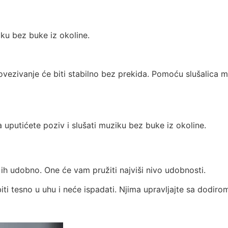
iku bez buke iz okoline.
ezivanje će biti stabilno bez prekida. Pomoću slušalica 
 ih udobno. One će vam pružiti najviši nivo udobnosti.
biti tesno u uhu i neće ispadati. Njima upravljajte sa dodiro