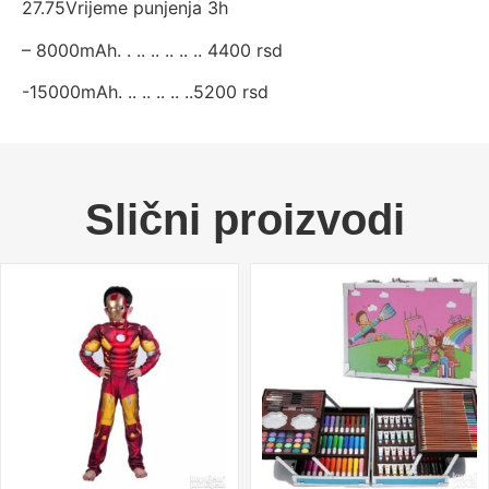
27.75Vrijeme punjenja 3h
– 8000mAh. . .. .. .. .. .. 4400 rsd
-15000mAh. .. .. .. .. ..5200 rsd
Slični proizvodi