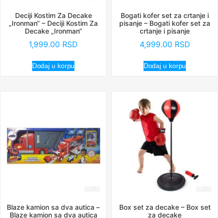
Deciji Kostim Za Decake
Bogati kofer set za crtanje i
„Ironman“ – Deciji Kostim Za
pisanje – Bogati kofer set za
Decake „Ironman“
crtanje i pisanje
1,999.00
RSD
4,999.00
RSD
Dodaj u korpu
Dodaj u korpu
Blaze kamion sa dva autica –
Box set za decake – Box set
Blaze kamion sa dva autica
za decake