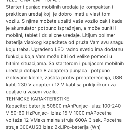
Starter i punjac mobilnih uredaja je kompaktan i
praktican uredaj koji je dobro imati u vlastitom
vozilu. S njime možete upaliti vaše vozilo cak i kada
je akumulator potpuno ispražnjen, a može puniti i
mobilni, tablet i dr. slicne uređaje. Litijum polimer
baterija visokog kapaciteta od pruža Vam svu snagu
koju treba. Ugradeno LED radno svetlo ima dodatnu
funkciju koja Vam može biti od velike pomoci u
hitnim situacijama. Sa starterom i punjacem mobilnih
uredaja dobijate 8 adaptera punjaca i potpuno
izolovane kleme, zaštita protiv preopterećenja, USB
kabl, 230 V adapter i 12 V kabl sa priključkom za
upaljac u vasem vozilu.
TEHNICKE KARAKTERISTIKE
Kapacitet baterije 50800 mAhPunjac– ulaz 100-240
V|50-60 HzPunjac– izlaz 15 V|1000 mAPocetna
voltaža 12 VMaksimalna struja 600A 3 sek. Pocetna
struja 300AUSB izlaz 2xLiPo-baterija (Wh)