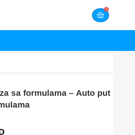
0
aza sa formulama – Auto put
rmulama
D