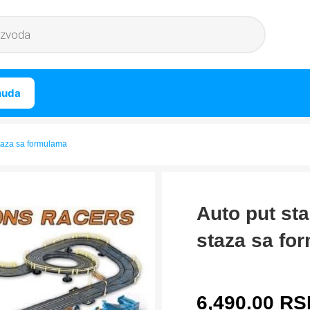
nuda
staza sa formulama
Auto put st
staza sa fo
6,490.00
RS