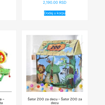
2,190.00
RSD
Dodaj u korpu
a –
Šator ZOO za decu – Šator ZOO za
ta
decu