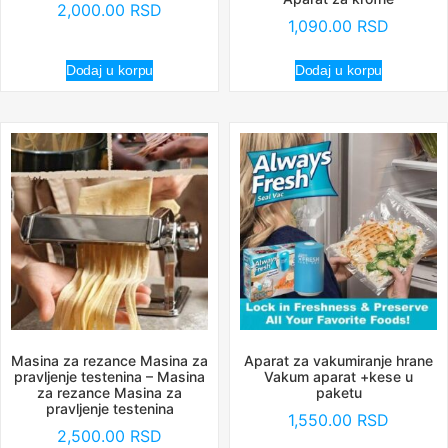
2,000.00
RSD
1,090.00
RSD
Dodaj u korpu
Dodaj u korpu
Masina za rezance Masina za
Aparat za vakumiranje hrane
pravljenje testenina – Masina
Vakum aparat +kese u
za rezance Masina za
paketu
pravljenje testenina
1,550.00
RSD
2,500.00
RSD