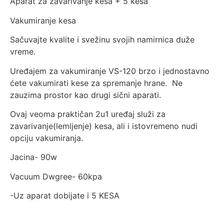
Aparat za zavarivanje kesa + 5 kesa
Vakumiranje kesa
Sačuvajte kvalite i svežinu svojih namirnica duže
vreme.
Uređajem za vakumiranje VS-120 brzo i jednostavno
ćete vakumirati kese za spremanje hrane. Ne
zauzima prostor kao drugi sični aparati.
Ovaj veoma praktičan 2u1 uređaj služi za
zavarivanje(lemljenje) kesa, ali i istovremeno nudi
opciju vakumiranja.
Jacina- 90w
Vacuum Dwgree- 60kpa
-Uz aparat dobijate i 5 KESA