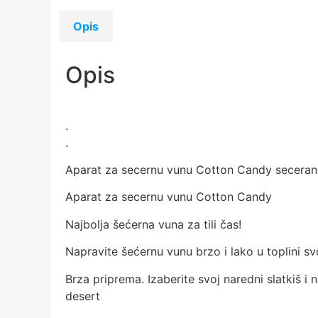
Opis
Opis
.
.
Aparat za secernu vunu Cotton Candy seceran
Aparat za secernu vunu Cotton Candy
Najbolja šećerna vuna za tili čas!
Napravite šećernu vunu brzo i lako u toplini sv
Brza priprema. Izaberite svoj naredni slatkiš i 
desert