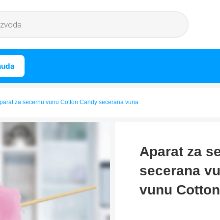
nuda
Aparat za secernu vunu Cotton Candy secerana vuna
Aparat za s
secerana vu
vunu Cotto