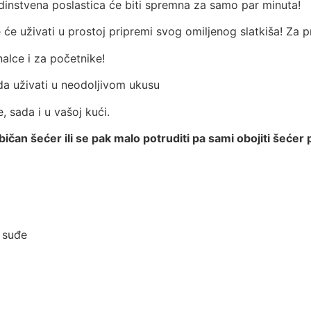
dinstvena poslastica će biti spremna za samo par minuta!
će uživati u prostoj pripremi svog omiljenog slatkiša! Za p
alce i za početnike!
ada uživati u neodoljivom ukusu
 sada i u vašoj kući.
običan šećer ili se pak malo potruditi pa sami obojiti še
 suđe