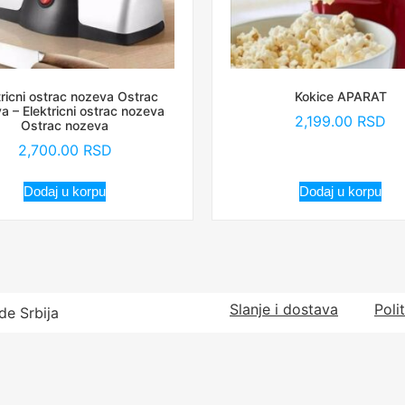
tricni ostrac nozeva Ostrac
Kokice APARAT
a – Elektricni ostrac nozeva
2,199.00
RSD
Ostrac nozeva
2,700.00
RSD
Dodaj u korpu
Dodaj u korpu
Slanje i dostava
Poli
de Srbija