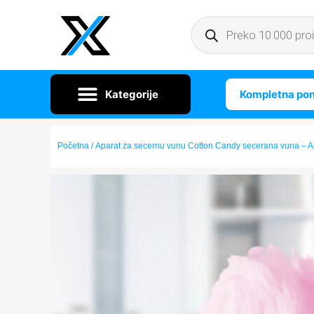
Kompletna po
Početna
/ Aparat za secernu vunu Cotton Candy secerana vuna – 