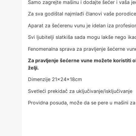
Samo zagrejte mašinu i dodajte šećer i vaša je
Za sva godištaI najmlađi članovi vaše porodice 
Aparat za šećerenu vunu je idelan iza profesion
Svi ljubitelji slatkiša sada mogu lakše nego ik
Fenomenalna sprava za pravljenje šećerne vune,
Za pravljenje šećerne vune možete koristiti 
želji.
Dimenzije 21x24x18cm
Svetleći prekidač za uključivanje/isključivanje
Providna posuda, može da se pere u mašini za