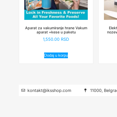
Aparat za vakumiranje hrane Vakum
Elek
aparat +kese u paketu
nozev
1,550.00
RSD
Dodaj u korpu
kontakt@iksshop.com
11000, Belgra