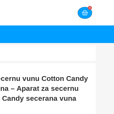
0
ecernu vunu Cotton Candy
na – Aparat za secernu
n Candy secerana vuna