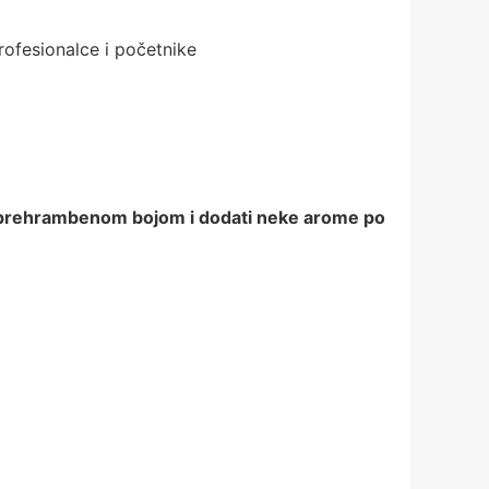
rofesionalce i početnike
ćer prehrambenom bojom i dodati neke arome po