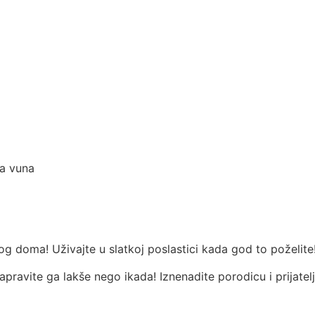
a vuna
og doma! Uživajte u slatkoj poslastici kada god to poželite
napravite ga lakše nego ikada! Iznenadite porodicu i prijatel