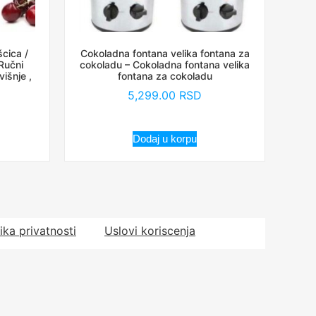
cica /
Cokoladna fontana velika fontana za
 Ručni
cokoladu – Cokoladna fontana velika
išnje ,
fontana za cokoladu
5,299.00
RSD
Dodaj u korpu
tika privatnosti
Uslovi koriscenja