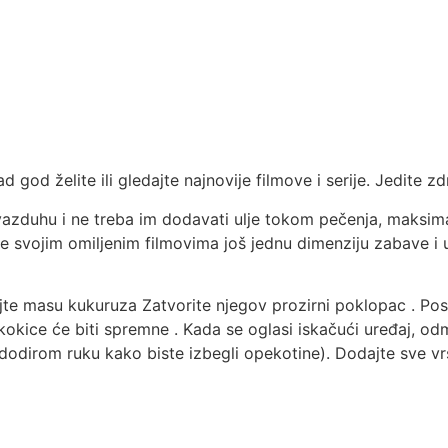
ad god želite ili gledajte najnovije filmove i serije. Jedite
vazduhu i ne treba im dodavati ulje tokom pečenja, maksimal
te svojim omiljenim filmovima još jednu dimenziju zabave i 
ajte masu kukuruza Zatvorite njegov prozirni poklopac . Po
okice će biti spremne . Kada se oglasi iskačući uređaj, odm
 dodirom ruku kako biste izbegli opekotine). Dodajte sve v