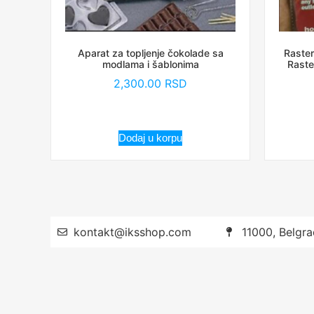
Aparat za topljenje čokolade sa
Raster
modlama i šablonima
Raste
2,300.00
RSD
Dodaj u korpu
kontakt@iksshop.com
11000, Belgra