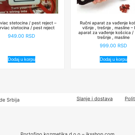
viac stetocina / pest reject –
Ručni aparat za vađenje koš
rviac stetocina / pest reject
višnje , trešnje , masline –
aparat za vađenje košcica / v
949.00
RSD
trešnje , masline
999.00
RSD
Dodaj u korpu
Dodaj u korpu
Slanje i dostava
Poli
de Srbija
Portofino kozmetika d.o.o – iksshop.com