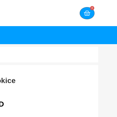
0
okice
D