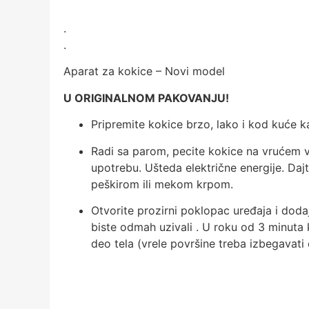
.
.
Aparat za kokice – Novi model
U ORIGINALNOM PAKOVANJU!
Pripremite kokice brzo, lako i kod kuće k
Radi sa parom, pecite kokice na vrućem 
upotrebu. Ušteda električne energije. Daj
peškirom ili mekom krpom.
Otvorite prozirni poklopac uređaja i dod
biste odmah uzivali . U roku od 3 minuta k
deo tela (vrele površine treba izbegavati