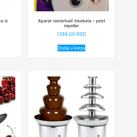
a iz
Aparat rasterivač insekata – pest
repeller
1,199.00
RSD
Dodaj u korpu