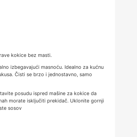
 zdrave kokice bez masti.
no izbegavajući masnoću. Idealno za kućnu
ukusa. Čisti se brzo i jednostavno, samo
stavite posudu ispred mašine za kokice da
ah morate isključiti prekidač. Uklonite gornji
rste sosov