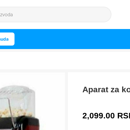
nuda
Aparat za k
2,099.00
RS