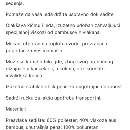
sedenja.
Pomaže da vaša leđa držite uspravno dok sedite.
Olakšava kičmu i leđa, Izuzetno udoban zahvaljujući
specijalnoj viskozi od bambusovih vlakana.
Mekan, otporan na toplotu i vodu, prozračan i
pogodan za veš mamašin
Može se koristiti bilo gde, zbog svog praktičnog
dizajna – u kancelariji, u kolima, dok koristite
invalidska kolica..
Izuzetno stabilan oblik pene za dugotrajnu udobnost.
Sadrži ručku za lakšu upotrebu transportni.
Materijal:
Presvlaka sedišta: 60% poliester, 40% viskoza aus
bambus, unutrašnja pena: 100% poliuretan