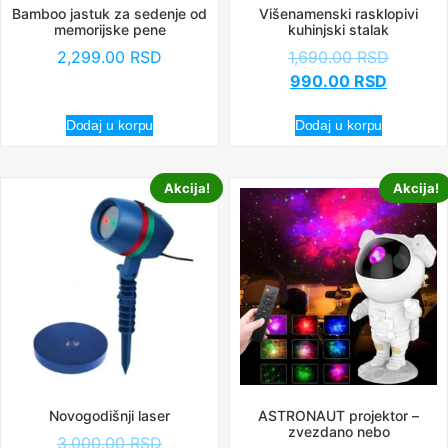
Bamboo jastuk za sedenje od
Višenamenski rasklopivi
memorijske pene
kuhinjski stalak
2,299.00
RSD
1,690.00
RSD
990.00
RSD
Dodaj u korpu
Dodaj u korpu
Akcija!
Akcija!
Novogodišnji laser
ASTRONAUT projektor –
zvezdano nebo
3,000.00
RSD