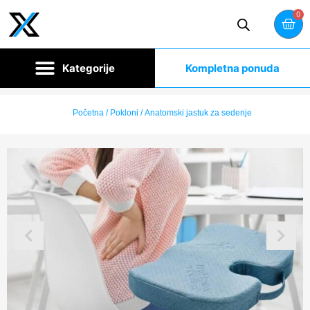
0
Kompletna ponuda
Početna
/
Pokloni
/ Anatomski jastuk za sedenje