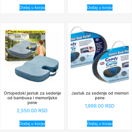
Dodaj u korpu
Dodaj u korpu
Ortopedski jastuk za sedenje
Jastuk za sedenje od memori
od bambusa i memorijske
pene
pene
1,999.00
RSD
2,550.00
RSD
Dodaj u korpu
Dodaj u korpu