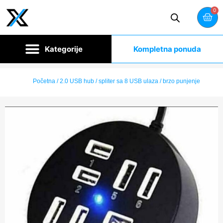
0
Kompletna ponuda
Početna
/ 2.0 USB hub / spliter sa 8 USB ulaza / brzo punjenje